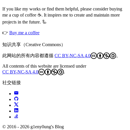
If you like my works or find them helpful, please consider buying
me a cup of coffee ☕️. It inspires me to create and maintain more
projects in the future. 🦾
👉
Buy me a coffee
知识共享（Creative Commons）
此网站的所有内容都遵循
CC BY-NC-SA 4.0
。
All contents of this website are licensed under
CC BY-NC-SA 4.0
.
社交链接
© 2016 - 2026 g1eny0ung's Blog